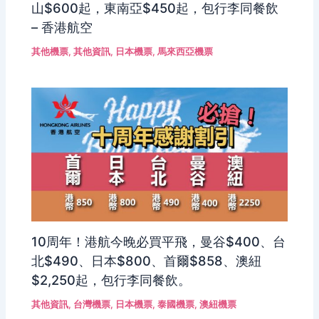
山$600起，東南亞$450起，包行李同餐飲
– 香港航空
其他機票
,
其他資訊
,
日本機票
,
馬來西亞機票
10周年！港航今晚必買平飛，曼谷$400、台
北$490、日本$800、首爾$858、澳紐
$2,250起，包行李同餐飲。
其他資訊
,
台灣機票
,
日本機票
,
泰國機票
,
澳紐機票