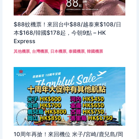
$88蚊機票！來回台中$88/越泰柬$108/日
本$168/韓國$178起，今朝9點 – HK
Express
其他機票
,
台灣機票
,
日本機票
,
泰國機票
,
韓國機票
10周年再搶！來回機位 米子/宮崎/鹿兒島/岡