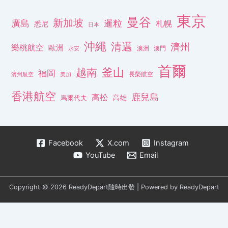
東京
曼谷
新加坡
廣島
暹粒
札幌
悉尼
日本
沖繩
清邁
濟州
樂桃航空
歐洲
澳洲
澳門
永安
首爾
釜山
越南
福岡
長榮航空
濟州航空
美加
香港航空
鹿兒島
高松
高雄
馬爾代夫
Facebook
X.com
Instagram
YouTube
Email
Copyright © 2026 ReadyDepart隨時出發 | Powered by ReadyDepart