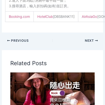
2.進入下面3個訂房網中最平既一個；
3.搜尋酒店，輸入折扣碼(如有)並訂房。
Booking.com
HotelClub
[DBSBANK11]
AirAsiaGo
[GO
PREVIOUS
NEXT
Related Posts