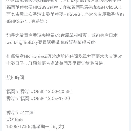
今次出呢個優惠熱都幾吸引，HK Express 8月頭優惠香港飛
福岡單程都要HK$893連稅，宜家福岡飛香港都係HK$566；
而名古屋上次香港出發單程要HK$693，今次名古屋飛香港都
係HK$574，有得諗；
如果之前買左香港去福岡/名古屋單程機票，或都去左日本
working holiday要買返香港個程既都值得考慮。
但需留意HK Express經常改航班時間及單方面要求客人更改
出發日子，訂飛前要考慮清楚同及早買定旅遊保險。
航班時間
福岡 > 香港 UO639 18:00-20:35
香港 > 福岡 UO636 13:05-17:20
香港 > 名古屋
UO1655
13:05-17:55(逢星期一, 五, 六)