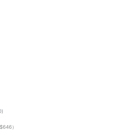
0)
$646）