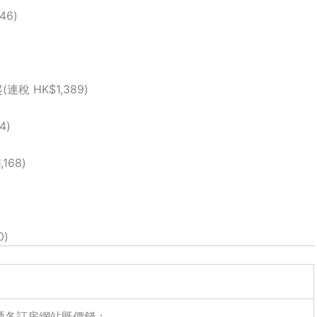
46)
(連稅 HK$1,389)
4)
168)
0)
過睇哂各訂房網站既價錢；