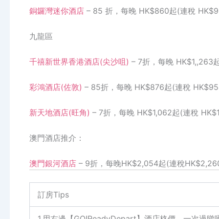
銅鑼灣迷你酒店
– 85 折，每晚 HK$860起(連稅 HK$9
九龍區
千禧新世界香港酒店(尖沙咀)
– 7折，每晚 HK$1,,263起
彩鴻酒店(佐敦)
– 85折，每晚 HK$876起(連稅 HK$95
新天地酒店(旺角)
– 7折，每晚 HK$1,062起(連稅 HK$1,
澳門酒店推介：
澳門銀河酒店
– 9折，每晚HK$2,054起(連稅HK$2,26
訂房Tips
1.用右邊【GO!ReadyDepart】酒店格價，一次