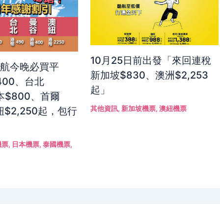
10月25日前出發「來回連稅
港航今晚必買平
新加坡$830、澳洲$2,253
400、台北
起」
本$800、首爾
其他資訊
,
新加坡機票
,
澳紐機票
紐$2,250起，包行
機票
,
日本機票
,
泰國機票
,