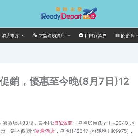
酒店推介
大型連鎖酒店
自由行套票
優惠碼
促銷，優惠至今晚(8月7日)12
香港酒店共38間，最平既
潤茂賓館
，每晚房價低至 HK$340 起
做優惠，最平係澳門
富豪酒店
，每晚HK$847 起(連稅 HK$975)，