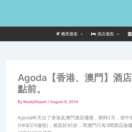
Skip
to
content
機票優惠
酒店優惠
Agoda【香港、澳門】酒店
點前。
By
ReadyDepart
/
August 8, 2014
Agoda昨天出了香港及澳門酒店優惠，限時2天，當中
(HK$374連稅)，相當於85折；而澳門只有3間酒店