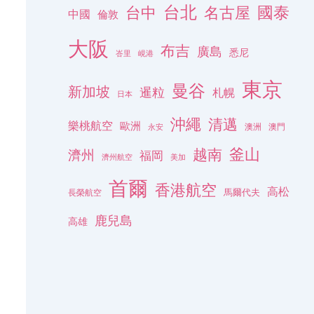
台北
名古屋
國泰
台中
中國
倫敦
大阪
布吉
廣島
悉尼
峇里
峴港
東京
曼谷
新加坡
暹粒
札幌
日本
沖繩
清邁
樂桃航空
歐洲
澳洲
澳門
永安
釜山
越南
濟州
福岡
濟州航空
美加
首爾
香港航空
高松
長榮航空
馬爾代夫
鹿兒島
高雄