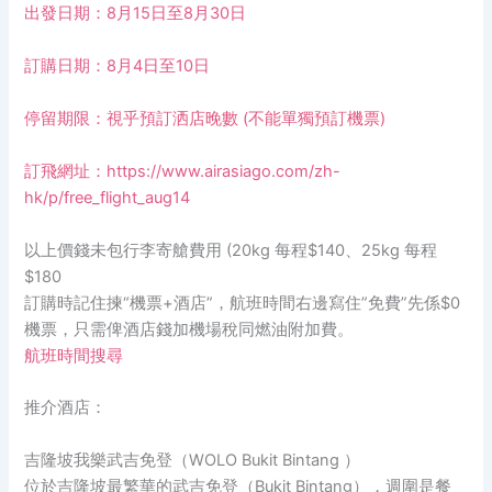
出發日期：8月15日至8月30日
訂購日期：8月4日至10日
停留期限：視乎預訂洒店晚數 (不能單獨預訂機票)
訂飛網址：
https://www.airasiago.com/zh-
hk/p/free_flight_aug14
以上價錢未包行李寄艙費用 (20kg 每程$140、25kg 每程
$180
訂購時記住揀“機票+酒店”，航班時間右邊寫住”免費”先係$0
機票，只需俾酒店錢加機場稅同燃油附加費。
航班時間搜尋
推介酒店：
吉隆坡我樂武吉免登（WOLO Bukit Bintang ）
位於吉隆坡最繁華的武吉免登（Bukit Bintang），週圍是餐