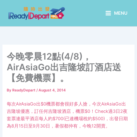
Skip
to
MENU
content
今晚零晨12點(4/8)，
AirAsiaGo出吉隆坡訂酒店送
【免費機票】。
By
ReadyDepart
/
August 4, 2014
每次AirAsiaGo出$0機票都會很好多人搶，今次AirAsiaGo出
吉隆坡優惠，訂任何吉隆坡酒店，機票$0！Check過3日2夜
套票連最平酒店每人約$700(已連機場稅約$500)，出發日期
為8月15日至9月30日，暑假都仲有，今晚12開賣。