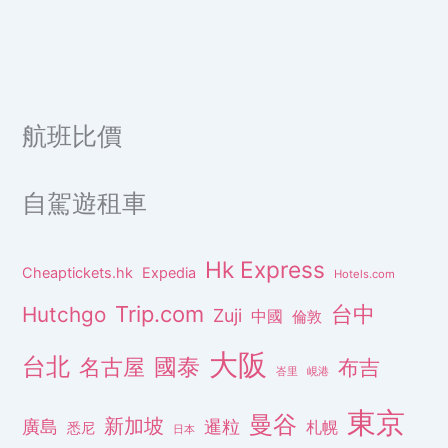
航班比價
自駕遊租車
Hk Express
Cheaptickets.hk
Expedia
Hotels.com
Trip.com
台中
Hutchgo
Zuji
中國
倫敦
大阪
台北
名古屋
國泰
布吉
峇里
峴港
東京
曼谷
新加坡
廣島
暹粒
札幌
悉尼
日本