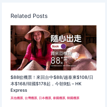
Related Posts
$88蚊機票！來回台中$88/越泰柬$108/日
本$168/韓國$178起，今朝9點 – HK
Express
其他機票
,
台灣機票
,
日本機票
,
泰國機票
,
韓國機票