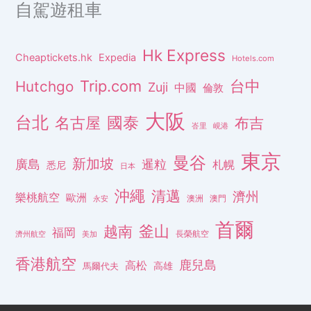
自駕遊租車
Hk Express
Cheaptickets.hk
Expedia
Hotels.com
Trip.com
台中
Hutchgo
Zuji
中國
倫敦
大阪
台北
名古屋
國泰
布吉
峇里
峴港
東京
曼谷
新加坡
廣島
暹粒
札幌
悉尼
日本
沖繩
清邁
濟州
樂桃航空
歐洲
澳洲
澳門
永安
首爾
釜山
越南
福岡
長榮航空
濟州航空
美加
香港航空
鹿兒島
高松
高雄
馬爾代夫