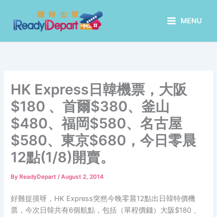
Skip
to
MENU
content
HK Express日韓機票，大阪
$180 、首爾$380、釜山
$480、福岡$580、名古屋
$580、東京$680，今日零晨
12點(1/8)開賣。
By
ReadyDepart
/
August 2, 2014
好難捉摸呀，HK Express突然今晚零晨12點出日韓特價機
票，今次日韓共有6個航點，包括（單程價錢）大阪$180 、