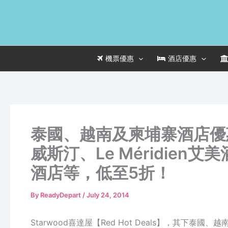
Skip
to
content
機票優惠
酒店優惠
泰國、越南及柬埔寨酒店優惠，S
威斯汀、Le Méridien艾美酒
酒店等，低至5折！
By
ReadyDepart
/
July 24, 2014
Starwood喜達屋【Red Hot Deals】，其下泰國