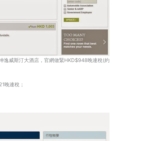
逸威斯汀大酒店，官網做緊HKD$948晚連稅(約
。
021晚連稅；