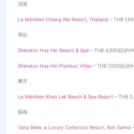
清萊
Le Méridien Chiang Rai Resort, Thailand
– THB 1,
華欣
Sheraton Hua Hin Resort & Spa
– THB 4,900起(約H
Sheraton Hua Hin Pranburi Villas
– THB 7,000起(約H
攀牙
Le Méridien Khao Lak Beach & Spa Resort
– THB 2
蘇梅
Vana Belle, a Luxury Collection Resort, Koh Samui
–