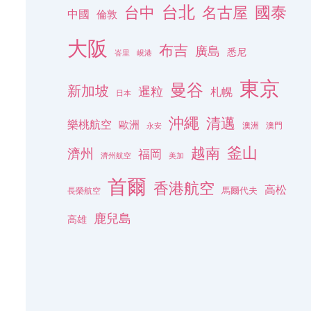
台北
名古屋
國泰
台中
中國
倫敦
大阪
布吉
廣島
悉尼
峇里
峴港
東京
曼谷
新加坡
暹粒
札幌
日本
沖繩
清邁
樂桃航空
歐洲
澳洲
澳門
永安
釜山
越南
濟州
福岡
濟州航空
美加
首爾
香港航空
高松
長榮航空
馬爾代夫
鹿兒島
高雄