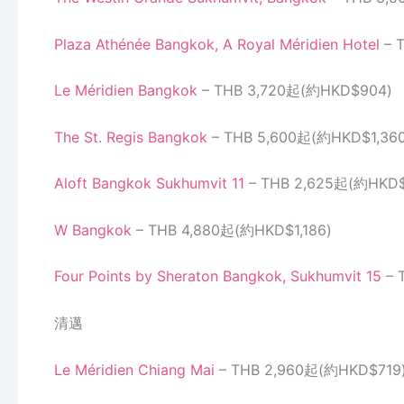
Plaza Athénée Bangkok, A Royal Méridien Hotel
– 
Le Méridien Bangkok
– THB 3,720起(約HKD$904)
The St. Regis Bangkok
– THB 5,600起(約HKD$1,360
Aloft Bangkok Sukhumvit 11
– THB 2,625起(約HKD
W Bangkok
– THB 4,880起(約HKD$1,186)
Four Points by Sheraton Bangkok, Sukhumvit 15
– 
清邁
Le Méridien Chiang Mai
– THB 2,960起(約HKD$719