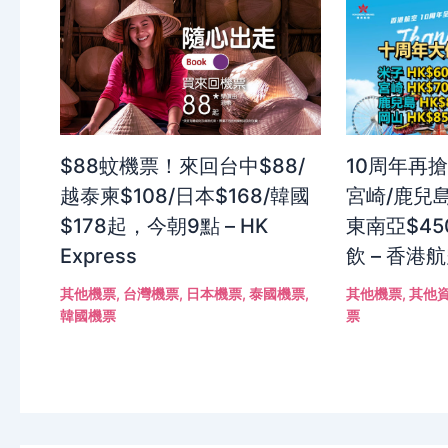
$88蚊機票！來回台中$88/
10周年再搶
越泰柬$108/日本$168/韓國
宮崎/鹿兒島
$178起，今朝9點 – HK
東南亞$4
Express
飲 – 香港
其他機票
,
台灣機票
,
日本機票
,
泰國機票
,
其他機票
,
其他
韓國機票
票