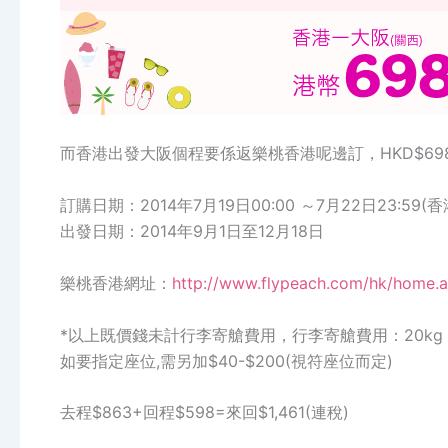
而香港出發大阪個程要係返樂桃香港呢邊訂，HKD$698
訂購日期：2014年7月19日00:00 ～7月22日23:59(
出發日期：2014年9月1日至12月18日
樂桃香港網址：
http://www.flypeach.com/hk/home.
*以上既價錢未計行李寄艙費用，行李寄艙費用：20kg 
如要指定座位,需另加$40-$200(視符座位而定)
去程$863+回程$598=來回$1,461(連稅)