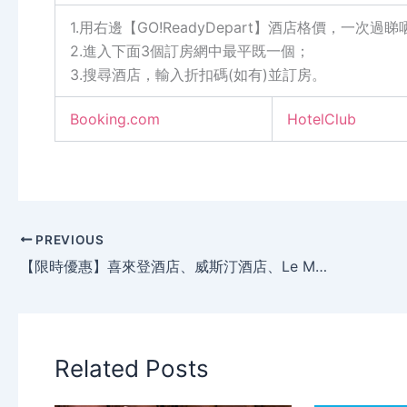
1.用右邊【GO!ReadyDepart】酒店格價，一次
2.進入下面3個訂房網中最平既一個；
3.搜尋酒店，輸入折扣碼(如有)並訂房。
Booking.com
HotelClub
PREVIOUS
【限時優惠】喜來登酒店、威斯汀酒店、Le Méridien艾美酒店、W Hotel 、St.Regis瑞吉酒店等Starwood其下酒店，低至5折
Related Posts