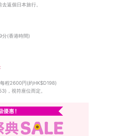
之前去返個日本旅行。
9分(香港時間)
x
2600円(約HK$D198)
$153)，視符座位而定。