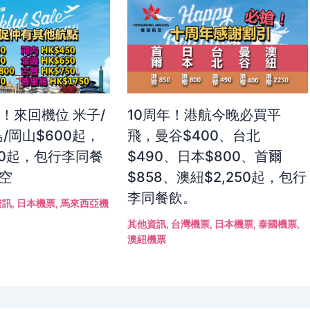
！來回機位 米子/
10周年！港航今晚必買平
/岡山$600起，
飛，曼谷$400、台北
50起，包行李同餐
$490、日本$800、首爾
航空
$858、澳紐$2,250起，包行
李同餐飲。
資訊
,
日本機票
,
馬來西亞機
其他資訊
,
台灣機票
,
日本機票
,
泰國機票
,
澳紐機票