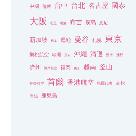
台北
名古屋
國泰
台中
中國
倫敦
大阪
布吉
廣島
悉尼
峇里
峴港
東京
曼谷
新加坡
暹粒
札幌
日本
沖繩
清邁
樂桃航空
歐洲
澳洲
澳門
永安
釜山
越南
濟州
福岡
濟州航空
美加
首爾
香港航空
高松
長榮航空
馬爾代夫
鹿兒島
高雄