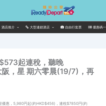
酒店推介
大型連鎖酒店
自由行套票
優惠碼
573起連稅，聽晚
飛大阪，星 期六零晨(19/7)，再
，5,980円起(約HKD$456)，連稅$7850円(約