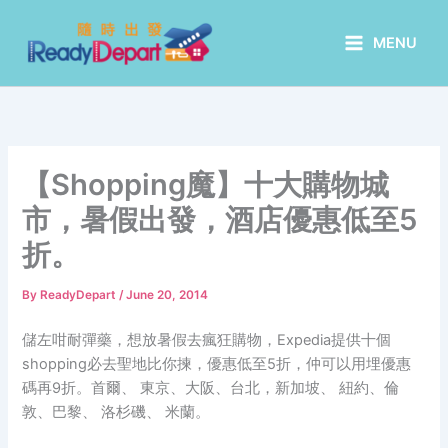
Skip
to
MENU
content
【Shopping魔】十大購物城
市，暑假出發，酒店優惠低至5
折。
By
ReadyDepart
/
June 20, 2014
儲左咁耐彈藥，想放暑假去瘋狂購物，Expedia提供十個
shopping必去聖地比你揀，優惠低至5折，仲可以用埋優惠
碼再9折。首爾、 東京、大阪、台北，新加坡、 紐約、倫
敦、巴黎、 洛杉磯、 米蘭。