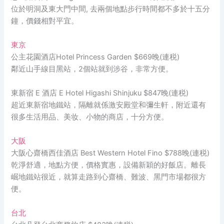
位於明洞及東大門中間, 去兩個地點步行時間都不多於十五分
鐘，價錢相對平宜。
東京
公主花園酒店Hotel Princess Garden $669晚(連税)
鄰近山手線目黑站，2個站就到涉谷，非常方便。
東新宿 E 酒店 E Hotel Higashi Shinjuku $847晚(連税)
超近東新宿地鐵站，隔離就係激安殿堂和彌生軒，附近還有
很多生活用品、美妆、小物的商店，十分方便。
大阪
大阪心齋橋西佳酒店 Best Western Hotel Fino $788晚(連税)
乾淨舒適，地點方便，價格實惠，設備新穎的好飯店。離長
崛地鐵站很近，就算走路到心齋橋、難波、黑門市場都很方
便。
台北