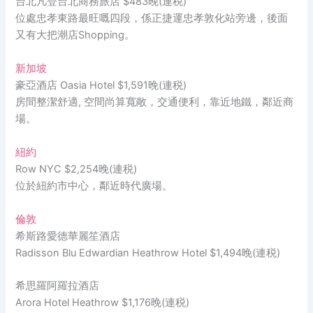
台北凡登台北商務旅店
$483晚(連税)
位處忠孝東路最旺嘅四段，係正捷運忠孝敦化站旁邊，後面
又有大把潮店Shopping。
新加坡
豪亞酒店 Oasia Hotel
$1,591晚(連税)
房間整潔舒適, 空間尚算寬敞，交通便利，靠近地鐵，鄰近商
場。
紐約
Row NYC $2,254晚(連税)
位於紐約市中心，鄰近時代廣場。
倫敦
希斯路愛德華麗笙酒店
Radisson Blu Edwardian Heathrow Hotel $1,494晚(連税)
希思羅阿羅拉酒店
Arora Hotel Heathrow
$1,176晚(連税)