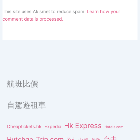
This site uses Akismet to reduce spam.
Learn how your
comment data is processed.
航班比價
自駕遊租車
Hk Express
Cheaptickets.hk
Expedia
Hotels.com
Trip.com
台中
Hutchgo
Zuji
中國