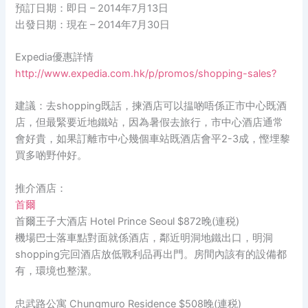
預訂日期：即日 – 2014年7月13日
出發日期：現在 – 2014年7月30日
Expedia優惠詳情
http://www.expedia.com.hk/p/promos/shopping-sales?
建議：去shopping既話，揀酒店可以揾啲唔係正市中心既酒
店，但最緊要近地鐵站，因為暑假去旅行，市中心酒店通常
會好貴，如果訂離市中心幾個車站既酒店會平2-3成，慳埋黎
買多啲野仲好。
推介酒店：
首爾
首爾王子大酒店 Hotel Prince Seoul $872晚(連税)
機場巴士落車點對面就係酒店，鄰近明洞地鐵出口，明洞
shopping完回酒店放低戰利品再出門。房間內該有的設備都
有，環境也整潔。
忠武路公寓 Chungmuro Residence $508晚(連税)