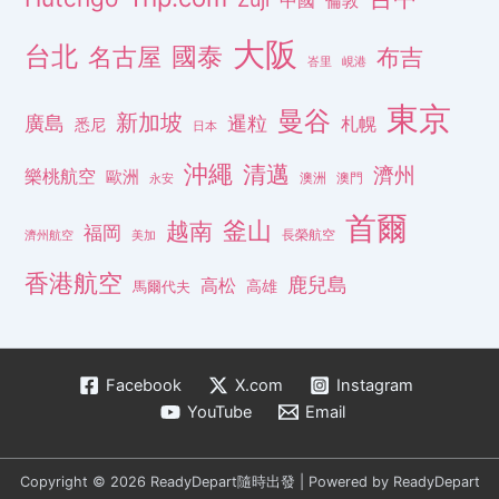
倫敦
大阪
台北
名古屋
國泰
布吉
峇里
峴港
東京
曼谷
新加坡
廣島
暹粒
札幌
悉尼
日本
沖繩
清邁
濟州
樂桃航空
歐洲
澳洲
澳門
永安
首爾
釜山
越南
福岡
長榮航空
濟州航空
美加
香港航空
鹿兒島
高松
高雄
馬爾代夫
Facebook
X.com
Instagram
YouTube
Email
Copyright © 2026 ReadyDepart隨時出發 | Powered by ReadyDepart