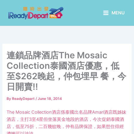
Skip
to
MENU
content
連鎖品牌酒店The Mosaic
Collection泰國酒店優惠，低
至$262晚起，仲包埋早 餐，今
日開賣!!
By
ReadyDepart
/
June 18, 2014
The Mosaic Collection酒店係泰國出名品牌Amari酒店既姊妹
酒店，主打3至4星但坐落黃金地段的酒店，今次促銷泰國酒
店，低至75折，二百幾蚊晚，仲有品牌保證，如果想住得經
濟啲可以諗諗。