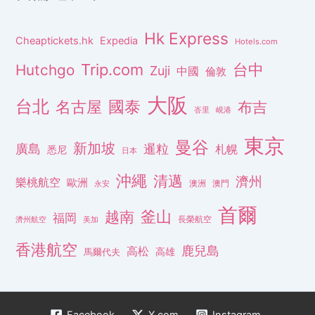
Hk Express
Cheaptickets.hk
Expedia
Hotels.com
Trip.com
台中
Hutchgo
Zuji
中國
倫敦
大阪
台北
名古屋
國泰
布吉
峇里
峴港
東京
曼谷
新加坡
廣島
暹粒
札幌
悉尼
日本
沖繩
清邁
濟州
樂桃航空
歐洲
澳洲
澳門
永安
首爾
釜山
越南
福岡
長榮航空
濟州航空
美加
香港航空
鹿兒島
高松
高雄
馬爾代夫