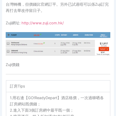
台灣轉機，但價錢比官網訂平。另外已試過唔可以係Zuji訂完
再打去華改停留日子。
Zuji網址:
http://www.zuji.com.hk/
Zuji價錢
訂房Tips
1.用右邊【GO!ReadyDepart】酒店格價，一次過睇哂各
訂房網站既價錢；
2.進入下面3個訂房網中最平既一個；