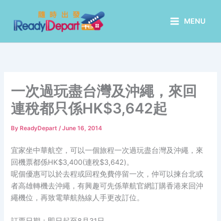
Skip
to
MENU
content
一次過玩盡台灣及沖繩，來回
連稅都只係HK$3,642起
By
ReadyDepart
/
June 16, 2014
宜家坐中華航空，可以一個旅程一次過玩盡台灣及沖繩，來
回機票都係HK$3,400(連稅$3,642)。
呢個優惠可以於去程或回程免費停留一次，仲可以揀台北或
者高雄轉機去沖繩，有興趣可先係華航官網訂購香港來回沖
繩機位，再致電華航熱線人手更改訂位。