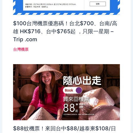
$100台灣機票優惠碼！台北$700、台南/高
雄 HK$716、台中$765起 ，只限一星期 –
Trip .com
台灣機票
$88蚊機票！來回台中$88/越泰柬$108/日