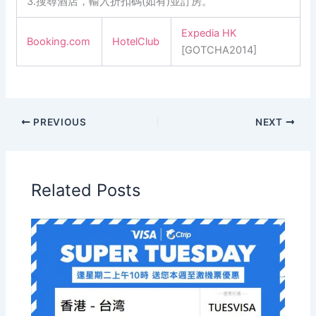
3.搜尋酒店，輸入折扣碼(如有)並訂房。
Expedia HK
Booking.com
HotelClub
[GOTCHA2014]
PREVIOUS
NEXT
Related Posts