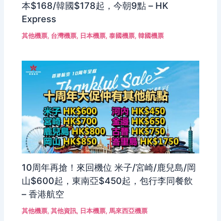
本$168/韓國$178起，今朝9點 – HK
Express
其他機票
,
台灣機票
,
日本機票
,
泰國機票
,
韓國機票
10周年再搶！來回機位 米子/宮崎/鹿兒島/岡
山$600起，東南亞$450起，包行李同餐飲
– 香港航空
其他機票
,
其他資訊
,
日本機票
,
馬來西亞機票