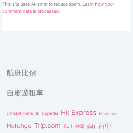
This site uses Akismet to reduce spam.
Learn how your
comment data is processed.
航班比價
自駕遊租車
Hk Express
Cheaptickets.hk
Expedia
Hotels.com
Trip.com
台中
Hutchgo
Zuji
中國
倫敦