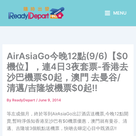
Skip
to
MENU
content
AirAsiaGo今晚12點(9/6)【$0
機位】，連4日3夜套票-香港去
沙巴機票$0起，澳門 去曼谷/
清邁/吉隆坡機票$0起!!
By
ReadyDepart
/
June 9, 2014
等左成個月，終於等到AirAsiaGo出訂酒店送機票,今晚12點開
賣,暫時淨係知香港至沙巴有$0機票優惠，澳門就有曼谷、清
邁、吉隆坡3個航點送機票，快啲
去睇定心目中既酒店!!