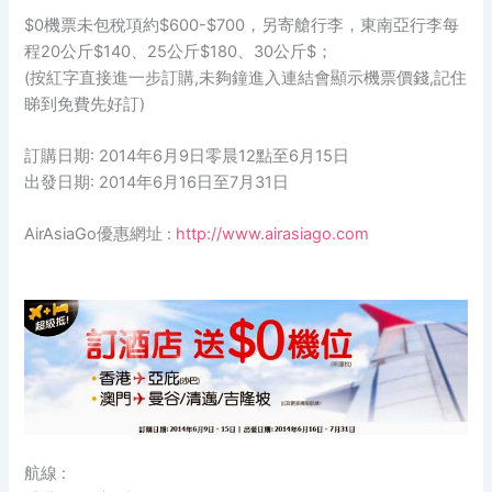
$0機票未包稅項約$600-$700，另寄艙行李，東南亞行李每
程20公斤$140、25公斤$180、30公斤$；
(按紅字直接進一步訂購,未夠鐘進入連結會顯示機票價錢,記住
睇到免費先好訂)
訂購日期: 2014年6月9日零晨12點至6月15日
出發日期: 2014年6月16日至7月31日
AirAsiaGo優惠網址 :
http://www.airasiago.com
航線 :