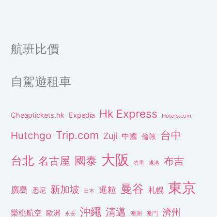
航班比價
自駕遊租車
Hk Express
Cheaptickets.hk
Expedia
Hotels.com
Trip.com
台中
Hutchgo
Zuji
中國
倫敦
大阪
台北
名古屋
國泰
布吉
峇里
峴港
東京
曼谷
新加坡
廣島
暹粒
札幌
悉尼
日本
沖繩
清邁
濟州
樂桃航空
歐洲
澳洲
澳門
永安