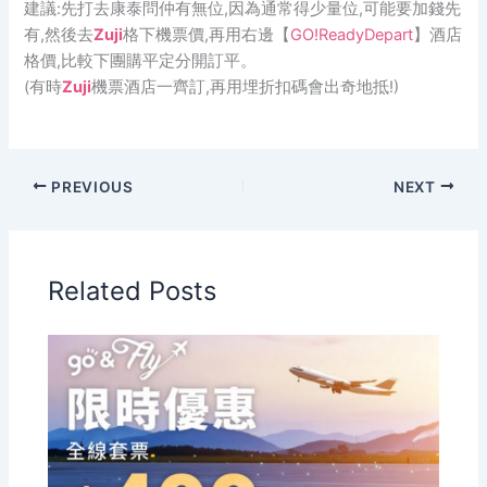
建議:先打去康泰問仲有無位,因為通常得少量位,可能要加錢先
有,然後去
Zuji
格下機票價,再用右邊【
GO!ReadyDepart
】酒店
格價,比較下團購平定分開訂平。
(有時
Zuji
機票酒店一齊訂,再用埋折扣碼會出奇地抵!)
PREVIOUS
NEXT
Related Posts