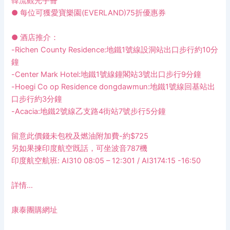
韓流觀光手冊
● 每位可獲愛寶樂園(EVERLAND)75折優惠券
● 酒店推介：
-Richen County Residence:地鐵1號線設洞站出口步行約10分
鐘
-Center Mark Hotel:地鐵1號線鐘閣站3號出口步行9分鐘
-Hoegi Co op Residence dongdawmun:地鐵1號線回基站出
口步行約3分鐘
-Acacia:地鐵2號線乙支路4街站7號步行5分鐘
留意此價錢未包稅及燃油附加費-約$725
另如果揀
印度航空
既話，可坐波音787機
印度航空航班:
AI310 08:05 – 12:301 / AI3174:15 -16:50
詳情…
康泰團購網址