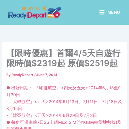
Skip
to
MENU
content
【限時優惠】首爾4/5天自遊行
限時價$2319起 原價$2519起
By
ReadyDepart
/
June 7, 2014
● 出發日期：
-「印度航空」<四天及五天>2014年6月13至9
月30日
-「大韓航空」<五天>2014年6月13日、7月11日、7月18日及
8月15日
-「韓亞航空」<五天>2014年6月29日及7月3日
● 每房可獲南韓7日3G上網Mico SIM(包1GB南韓當地數據)及