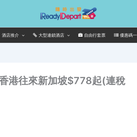
酒店推介
大型連鎖酒店
自由行套票
優惠碼
港往來新加坡$778起(連稅