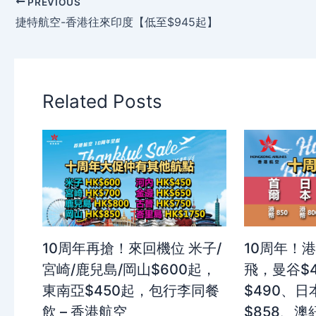
PREVIOUS
捷特航空-香港往來印度【低至$945起】
Related Posts
10周年再搶！來回機位 米子/
10周年！
宮崎/鹿兒島/岡山$600起，
飛，曼谷$
東南亞$450起，包行李同餐
$490、日
飲 – 香港航空
$858、澳