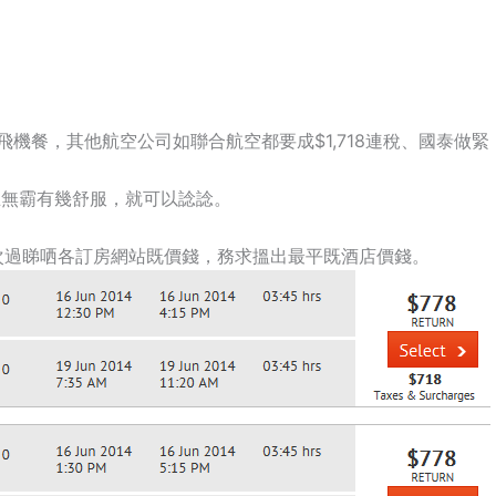
機餐，其他航空公司如聯合航空都要成$1,718連稅、國泰做緊
巨無霸有幾舒服，就可以諗諗。
次過睇哂各訂房網站既價錢，務求搵出最平既酒店價錢。