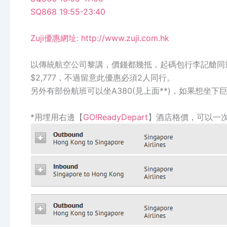
SQ868 19:55-23:40
Zuji優惠網址:
http://www.zuji.com.hk
以傳統航空公司黎講，價錢都幾抵，起碼包行李記艙同飛
$2,777，不過留意此優惠必須
2人同行。
另外有部份航班可以坐A380(見上面**)，如果想坐下
*用埋用右邊【
GO!ReadyDepart
】酒店格價，可以一