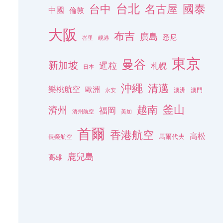
台北
名古屋
國泰
台中
中國
倫敦
大阪
布吉
廣島
悉尼
峇里
峴港
東京
曼谷
新加坡
暹粒
札幌
日本
沖繩
清邁
樂桃航空
歐洲
澳洲
澳門
永安
釜山
越南
濟州
福岡
濟州航空
美加
首爾
香港航空
高松
長榮航空
馬爾代夫
鹿兒島
高雄