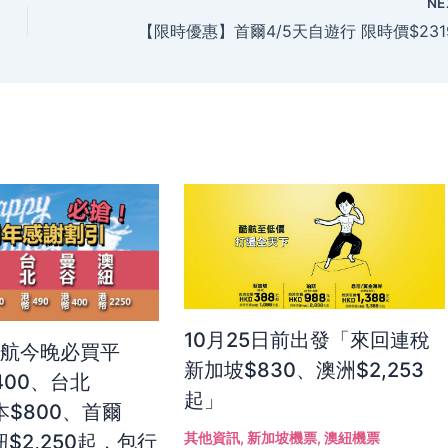
NE
10月25日前出發「來回連稅
港航今晚必買平
新加坡$830、澳洲$2,253
400、台北
起」
本$800、首爾
其他資訊
,
新加坡機票
,
澳紐機票
紐$2,250起，包行