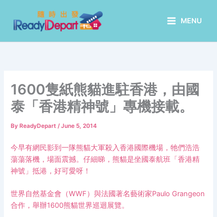
Skip
to
MENU
content
1600隻紙熊貓進駐香港，由國
泰「香港精神號」專機接載。
By
ReadyDepart
/
June 5, 2014
今早有網民影到一隊熊貓大軍殺入香港國際機場，牠們浩浩
蕩蕩落機，場面震撼。仔細睇，熊貓是坐國泰航班「香港精
神號」抵港，好可愛呀！
世界自然基金會（WWF）與法國著名藝術家Paulo Grangeon
合作，舉辦1600熊貓世界巡迴展覽。