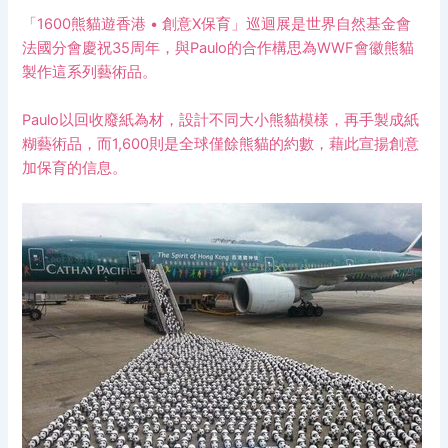
「1600熊貓遊香港 • 創意X保育」巡迴展是世界自然基金會
法國分會慶祝35周年，與Paulo的合作構思為WWF會徽熊貓
製作這系列藝術品。
Paulo以回收廢紙為材，設計不同大小熊貓模樣，再手製成紙
糊藝術品，而1,600則是全球僅餘熊貓的約數，藉此宣揚創意
加保育的信息。