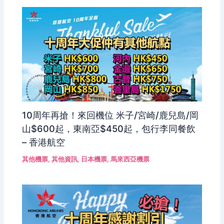
10周年再搶！來回機位 米子/宮崎/鹿兒島/岡
山$600起，東南亞$450起，包行李同餐飲
– 香港航空
其他機票
,
其他資訊
,
日本機票
,
馬來西亞機票