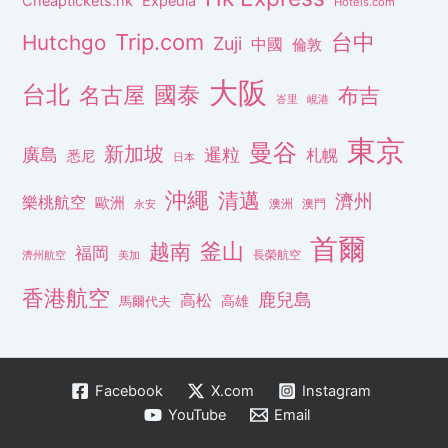
Cheaptickets.hk
Expedia
Hotels.com
Trip.com
台中
Hutchgo
Zuji
中國
倫敦
大阪
台北
名古屋
國泰
布吉
峇里
峴港
東京
曼谷
新加坡
廣島
暹粒
札幌
悉尼
日本
沖繩
清邁
濟州
樂桃航空
歐洲
澳洲
澳門
永安
首爾
釜山
越南
福岡
長榮航空
濟州航空
美加
香港航空
鹿兒島
高松
高雄
馬爾代夫
Facebook
X.com
Instagram
YouTube
Email