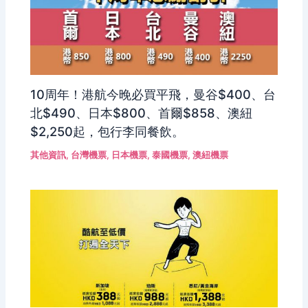
10周年！港航今晚必買平飛，曼谷$400、台
北$490、日本$800、首爾$858、澳紐
$2,250起，包行李同餐飲。
其他資訊
,
台灣機票
,
日本機票
,
泰國機票
,
澳紐機票