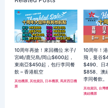
10周年再搶！來回機位 米子/
10周年！
宮崎/鹿兒島/岡山$600起，
飛，曼谷$
東南亞$450起，包行李同餐
$490、日
飲 – 香港航空
$858、澳
李同餐飲。
其他機票
,
其他資訊
,
日本機票
,
馬來西亞機
票
其他資訊
,
台灣
澳紐機票