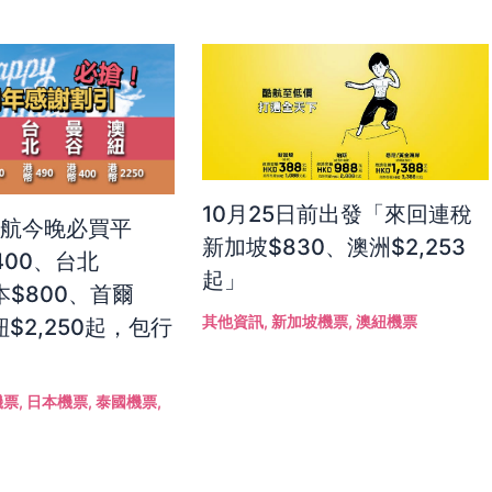
10月25日前出發「來回連稅
港航今晚必買平
新加坡$830、澳洲$2,253
400、台北
起」
本$800、首爾
其他資訊
,
新加坡機票
,
澳紐機票
紐$2,250起，包行
機票
,
日本機票
,
泰國機票
,