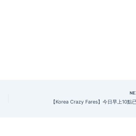
NE
【Korea Crazy Fares】今日早上10