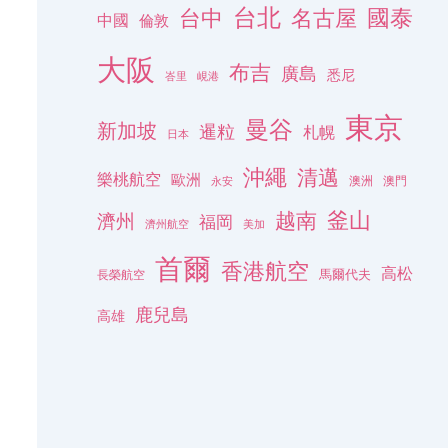
台北
名古屋
國泰
台中
中國
倫敦
大阪
布吉
廣島
悉尼
峇里
峴港
東京
曼谷
新加坡
暹粒
札幌
日本
沖繩
清邁
樂桃航空
歐洲
澳洲
澳門
永安
釜山
越南
濟州
福岡
濟州航空
美加
首爾
香港航空
高松
長榮航空
馬爾代夫
鹿兒島
高雄