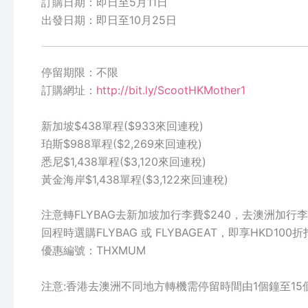
訂購日期：即日至5月11日
出發日期：即日至10月25日
停留期限：不限
訂購網址：
http://bit.ly/ScootHKMother1
新加坡$438單程($933來回連稅)
珀斯$988單程($2,269來回連稅)
悉尼$1,438單程($3,120來回連稅)
黃金海岸$1,438單程($3,122來回連稅)
注意轉FLYBAG去新加坡加行李費$240，去澳洲加行李
回程時選購FLYBAG 或 FLYBAGEAT，即享HKD100
優惠編號：THXMUM
注意:香港去澳洲不同地方轉機需停留時間由1個鐘至15