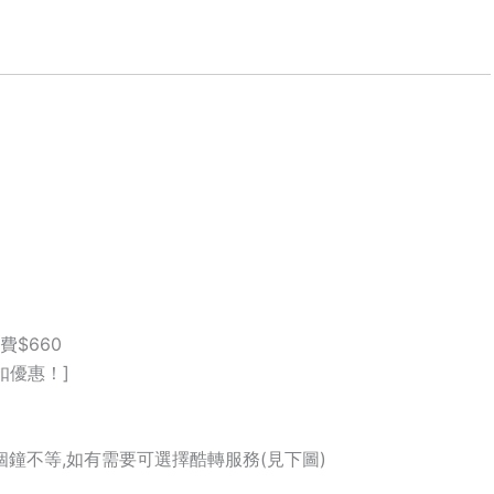
費$660
折扣優惠！]
個鐘不等,如有需要可選擇酷轉服務(見下圖)