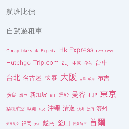
航班比價
自駕遊租車
Hk Express
Cheaptickets.hk
Expedia
Hotels.com
Trip.com
台中
Hutchgo
Zuji
中國
倫敦
大阪
台北
名古屋
國泰
布吉
峇里
峴港
東京
曼谷
新加坡
廣島
暹粒
札幌
悉尼
日本
沖繩
清邁
濟州
樂桃航空
歐洲
澳洲
澳門
永安
首爾
釜山
越南
福岡
長榮航空
濟州航空
美加