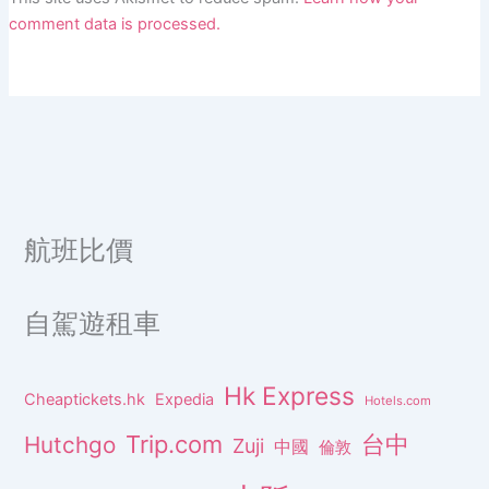
comment data is processed.
航班比價
自駕遊租車
Hk Express
Cheaptickets.hk
Expedia
Hotels.com
Trip.com
台中
Hutchgo
Zuji
中國
倫敦