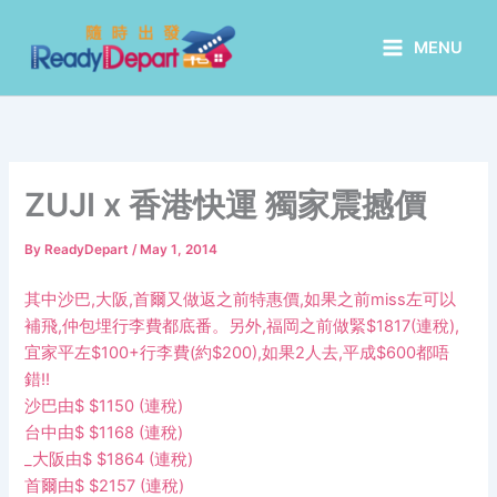
Skip
to
MENU
content
ZUJI x 香港快運 獨家震撼價
By
ReadyDepart
/
May 1, 2014
其中沙巴,大阪,首爾又做返之前特惠價,如果之前miss左可以
補飛,仲包埋行李費都底番。另外,福
岡之前做緊
$1817(連稅),
宜家平左$100+行李費(約$200),如果2人去,平成$600都唔
錯!!
沙巴由$ $1150 (連稅)
台中由$ $1168 (連稅)
_
大阪由$ $1864 (連稅)
首爾由$ $2157 (連稅)