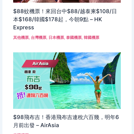
$88蚊機票！來回台中$88/越泰柬$108/日
本$168/韓國$178起，今朝9點 – HK
Express
其他機票
,
台灣機票
,
日本機票
,
泰國機票
,
韓國機票
$98飛布吉！香港飛布吉連稅六百幾，明年6
月前出發 – AirAsia