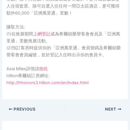
人住宿套票。除可自選入住任何一間亞太區酒店，更可獲得
額外60,000「亞洲萬里通」里數！
賺取方法:
(1)在推廣期間
上網登記
成為希爾頓榮譽客會會員及「亞洲萬
里通」里數推廣活動。
(2)預訂客房時提供你的「亞洲萬里通」會員號碼及希爾頓榮
譽客會會員編號，並於登記入住時出示你的會員卡。
Asia Miles詳情請
按此
Hilton
希爾頓訂房網址:
http://hhonors3.hilton.com/en/index.html
PREVIOUS
NEXT