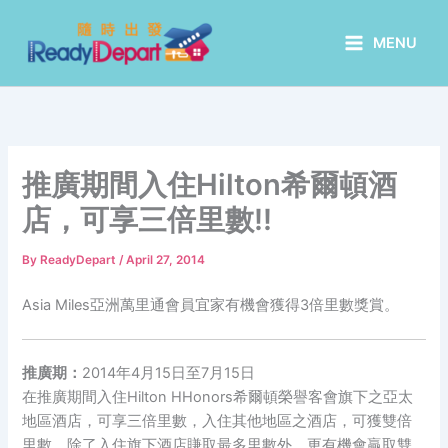
Skip
to
MENU
content
推廣期間入住Hilton希爾頓酒
店，可享三倍里數!!
By
ReadyDepart
/
April 27, 2014
Asia Miles亞洲萬里通會員宜家有機會獲得3倍里數獎賞。
推廣期：
2014年4月15日至7月15日
在推廣期間入住Hilton HHonors希爾頓榮譽客會旗下之亞太
地區酒店，可享三倍里數，入住其他地區之酒店，可獲雙倍
里數。除了入住旗下酒店賺取最多里數外，更有機會贏取雙