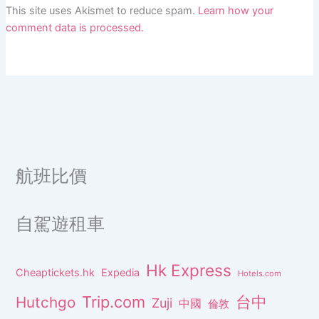
This site uses Akismet to reduce spam.
Learn how your
comment data is processed.
航班比價
自駕遊租車
Hk Express
Cheaptickets.hk
Expedia
Hotels.com
Trip.com
台中
Hutchgo
Zuji
中國
倫敦