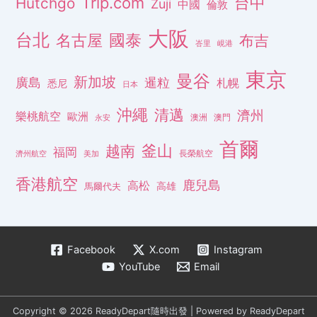
Trip.com
台中
Hutchgo
Zuji
中國
倫敦
大阪
台北
名古屋
國泰
布吉
峇里
峴港
東京
曼谷
新加坡
廣島
暹粒
札幌
悉尼
日本
沖繩
清邁
濟州
樂桃航空
歐洲
澳洲
澳門
永安
首爾
釜山
越南
福岡
長榮航空
濟州航空
美加
香港航空
鹿兒島
高松
高雄
馬爾代夫
Facebook
X.com
Instagram
YouTube
Email
Copyright © 2026 ReadyDepart隨時出發 | Powered by ReadyDepart