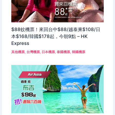
$88蚊機票！來回台中$88/越泰柬$108/日
本$168/韓國$178起，今朝9點 – HK
Express
其他機票
,
台灣機票
,
日本機票
,
泰國機票
,
韓國機票