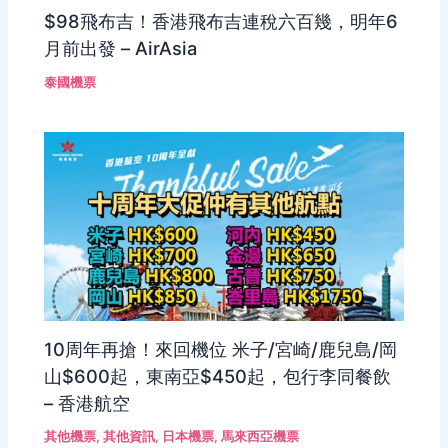
$98飛布吉！香港飛布吉連稅六百幾，明年6
月前出發 – AirAsia
泰國機票
10周年再搶！來回機位 米子/宮崎/鹿兒島/岡
山$600起，東南亞$450起，包行李同餐飲
– 香港航空
其他機票
,
其他資訊
,
日本機票
,
馬來西亞機票