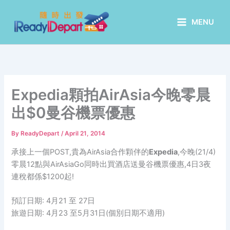
Skip
to
MENU
content
Expedia顆拍AirAsia今晚零晨
出$0曼谷機票優惠
By
ReadyDepart
/
April 21, 2014
承接上一個POST,貴為AirAsia合作顆伴的
Expedia
,今晚(21/4)
零晨12點與AirAsiaGo同時出買酒店送曼谷機票優惠,
4日3夜
連稅都係$1200起!
預訂日期: 4月21 至 27日
旅遊日期: 4月23 至5月31日(個別日期不適用)