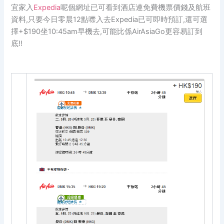
宜家入
Expedia
呢個網址已可看到酒店連免費機票價錢及航班
資料,只要今日
零晨12點噤入去Expedia已可即時預訂,還可選
擇+$190坐10:45am早機去,可能比係AirAsiaGo更容易訂到
底!!