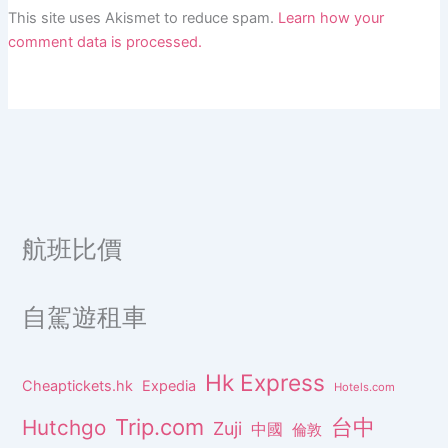
This site uses Akismet to reduce spam.
Learn how your
comment data is processed.
航班比價
自駕遊租車
Hk Express
Cheaptickets.hk
Expedia
Hotels.com
Trip.com
台中
Hutchgo
Zuji
中國
倫敦